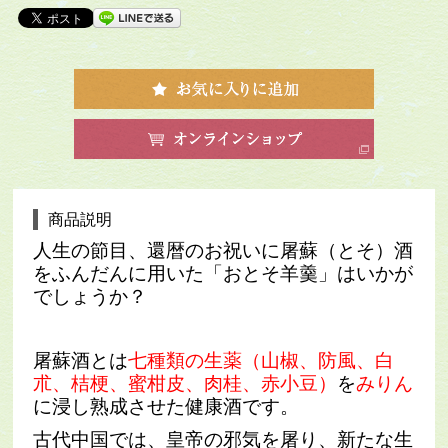
商品説明
人生の節目、還暦のお祝いに屠蘇（とそ）酒
をふんだんに用いた「おとそ羊羹」はいかが
でしょうか？
屠蘇酒とは
七種類の生薬（山椒、防風、白
朮、桔梗、蜜柑皮、肉桂、赤小豆）
を
みりん
に浸し
熟成させた健康酒です。
古代中国では、皇帝の邪気を屠り、新たな生