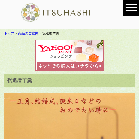
トップ
>
商品のご案内
> 祝還暦羊羹
祝還暦羊羹