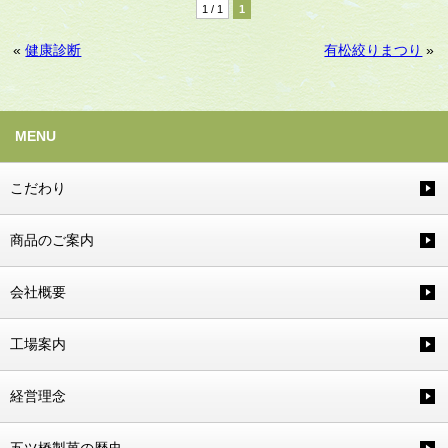
1 / 1
1
«
健康診断
有松絞りまつり
»
MENU
こだわり
商品のご案内
会社概要
工場案内
経営理念